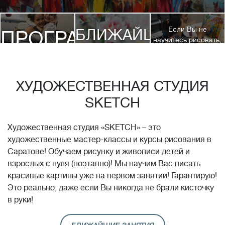
Если Вы не
БЛИЖАЙШИЕ
ПРОГРАММЫ
научитесь рисовать,
посетив 3 наших
КУРСЫ
курса, мы вернем
ДЕТЯМ
Вам полную
стоимость обучения!*
ХУДОЖЕСТВЕННАЯ СТУДИЯ
SKETCH
Художественная студия «SKETCH» – это
художественные мастер-классы и курсы рисования в
Саратове! Обучаем рисунку и живописи детей и
взрослых с нуля (поэтапно)! Мы научим Вас писать
красивые картины уже на первом занятии! Гарантирую!
Это реально, даже если Вы никогда не брали кисточку
в руки!