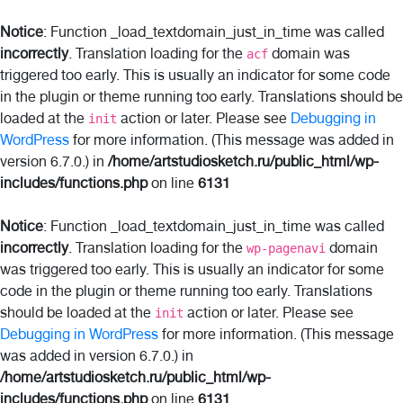
Notice
: Function _load_textdomain_just_in_time was called
incorrectly
. Translation loading for the
domain was
acf
triggered too early. This is usually an indicator for some code
in the plugin or theme running too early. Translations should be
loaded at the
action or later. Please see
Debugging in
init
WordPress
for more information. (This message was added in
version 6.7.0.) in
/home/artstudiosketch.ru/public_html/wp-
includes/functions.php
on line
6131
Notice
: Function _load_textdomain_just_in_time was called
incorrectly
. Translation loading for the
domain
wp-pagenavi
was triggered too early. This is usually an indicator for some
code in the plugin or theme running too early. Translations
should be loaded at the
action or later. Please see
init
Debugging in WordPress
for more information. (This message
was added in version 6.7.0.) in
/home/artstudiosketch.ru/public_html/wp-
includes/functions.php
on line
6131