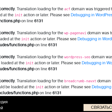
correctly
. Translation loading for the
domain was triggered to
acf
ed at the
action or later. Please see
Debugging in WordPre
init
nctions.php
on line
6131
correctly
. Translation loading for the
domain was tri
wp-pagenavi
oaded at the
action or later. Please see
Debugging in Word
init
ludes/functions.php
on line
6131
correctly
. Translation loading for the
domain was t
wordpress-seo
e loaded at the
action or later. Please see
Debugging in Wo
init
ludes/functions.php
on line
6131
correctly
. Translation loading for the
domain w
breadcrumb-navxt
uld be loaded at the
action or later. Please see
Debugging 
init
ncludes/functions.php
on line
6131
удия
СВЯЗАТЬ
ей