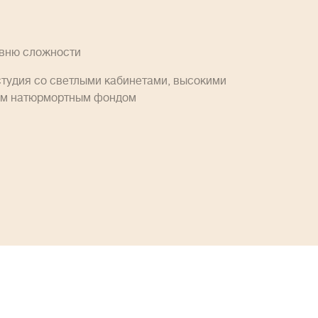
овню сложности
студия со светлыми кабинетами, высокими
им натюрмортным фондом