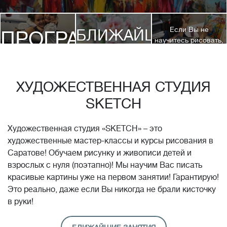
Если Вы не
БЛИЖАЙШИЕ
ПРОГРАММЫ
научитесь рисовать,
посетив 3 наших
КУРСЫ
курса, мы вернем
ДЕТЯМ
Вам полную
стоимость обучения!*
ХУДОЖЕСТВЕННАЯ СТУДИЯ
SKETCH
Художественная студия «SKETCH» – это
художественные мастер-классы и курсы рисования в
Саратове! Обучаем рисунку и живописи детей и
взрослых с нуля (поэтапно)! Мы научим Вас писать
красивые картины уже на первом занятии! Гарантирую!
Это реально, даже если Вы никогда не брали кисточку
в руки!