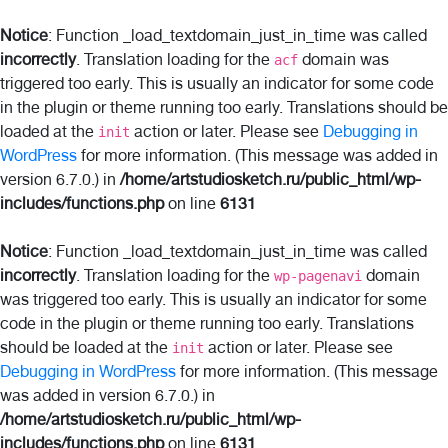
Notice
: Function _load_textdomain_just_in_time was called
incorrectly
. Translation loading for the
domain was
acf
triggered too early. This is usually an indicator for some code
in the plugin or theme running too early. Translations should be
loaded at the
action or later. Please see
Debugging in
init
WordPress
for more information. (This message was added in
version 6.7.0.) in
/home/artstudiosketch.ru/public_html/wp-
includes/functions.php
on line
6131
Notice
: Function _load_textdomain_just_in_time was called
incorrectly
. Translation loading for the
domain
wp-pagenavi
was triggered too early. This is usually an indicator for some
code in the plugin or theme running too early. Translations
should be loaded at the
action or later. Please see
init
Debugging in WordPress
for more information. (This message
was added in version 6.7.0.) in
/home/artstudiosketch.ru/public_html/wp-
includes/functions.php
on line
6131