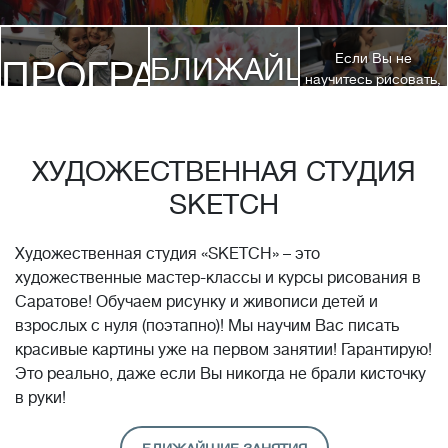
Если Вы не
БЛИЖАЙШИЕ
ПРОГРАММЫ
научитесь рисовать,
посетив 3 наших
КУРСЫ
курса, мы вернем
ДЕТЯМ
Вам полную
стоимость обучения!*
ХУДОЖЕСТВЕННАЯ СТУДИЯ
SKETCH
Художественная студия «SKETCH» – это
художественные мастер-классы и курсы рисования в
Саратове! Обучаем рисунку и живописи детей и
взрослых с нуля (поэтапно)! Мы научим Вас писать
красивые картины уже на первом занятии! Гарантирую!
Это реально, даже если Вы никогда не брали кисточку
в руки!