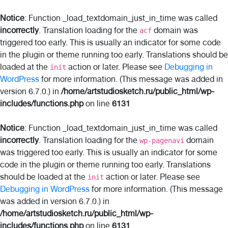
Notice
: Function _load_textdomain_just_in_time was called
incorrectly
. Translation loading for the
domain was
acf
triggered too early. This is usually an indicator for some code
in the plugin or theme running too early. Translations should be
loaded at the
action or later. Please see
Debugging in
init
WordPress
for more information. (This message was added in
version 6.7.0.) in
/home/artstudiosketch.ru/public_html/wp-
includes/functions.php
on line
6131
Notice
: Function _load_textdomain_just_in_time was called
incorrectly
. Translation loading for the
domain
wp-pagenavi
was triggered too early. This is usually an indicator for some
code in the plugin or theme running too early. Translations
should be loaded at the
action or later. Please see
init
Debugging in WordPress
for more information. (This message
was added in version 6.7.0.) in
/home/artstudiosketch.ru/public_html/wp-
includes/functions.php
on line
6131