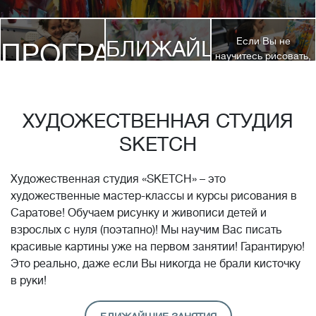
Если Вы не
БЛИЖАЙШИЕ
ПРОГРАММЫ
научитесь рисовать,
посетив 3 наших
КУРСЫ
курса, мы вернем
ДЕТЯМ
Вам полную
стоимость обучения!*
ХУДОЖЕСТВЕННАЯ СТУДИЯ
SKETCH
Художественная студия «SKETCH» – это
художественные мастер-классы и курсы рисования в
Саратове! Обучаем рисунку и живописи детей и
взрослых с нуля (поэтапно)! Мы научим Вас писать
красивые картины уже на первом занятии! Гарантирую!
Это реально, даже если Вы никогда не брали кисточку
в руки!