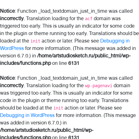
Notice
: Function _load_textdomain_just_in_time was called
incorrectly
. Translation loading for the
domain was
acf
triggered too early. This is usually an indicator for some code
in the plugin or theme running too early. Translations should be
loaded at the
action or later. Please see
Debugging in
init
WordPress
for more information. (This message was added in
version 6.7.0.) in
/home/artstudiosketch.ru/public_html/wp-
includes/functions.php
on line
6131
Notice
: Function _load_textdomain_just_in_time was called
incorrectly
. Translation loading for the
domain
wp-pagenavi
was triggered too early. This is usually an indicator for some
code in the plugin or theme running too early. Translations
should be loaded at the
action or later. Please see
init
Debugging in WordPress
for more information. (This message
was added in version 6.7.0.) in
/home/artstudiosketch.ru/public_html/wp-
includes/functions.php
on line
6131