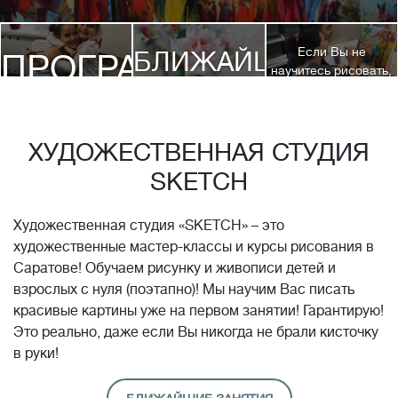
Если Вы не
БЛИЖАЙШИЕ
ПРОГРАММЫ
научитесь рисовать,
посетив 3 наших
КУРСЫ
курса, мы вернем
ДЕТЯМ
Вам полную
стоимость обучения!*
ХУДОЖЕСТВЕННАЯ СТУДИЯ
SKETCH
Художественная студия «SKETCH» – это
художественные мастер-классы и курсы рисования в
Саратове! Обучаем рисунку и живописи детей и
взрослых с нуля (поэтапно)! Мы научим Вас писать
красивые картины уже на первом занятии! Гарантирую!
Это реально, даже если Вы никогда не брали кисточку
в руки!