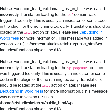
Notice
: Function _load_textdomain_just_in_time was called
incorrectly
. Translation loading for the
domain was
acf
triggered too early. This is usually an indicator for some code
in the plugin or theme running too early. Translations should be
loaded at the
action or later. Please see
Debugging in
init
WordPress
for more information. (This message was added in
version 6.7.0.) in
/home/artstudiosketch.ru/public_html/wp-
includes/functions.php
on line
6131
Notice
: Function _load_textdomain_just_in_time was called
incorrectly
. Translation loading for the
domain
wp-pagenavi
was triggered too early. This is usually an indicator for some
code in the plugin or theme running too early. Translations
should be loaded at the
action or later. Please see
init
Debugging in WordPress
for more information. (This message
was added in version 6.7.0.) in
/home/artstudiosketch.ru/public_html/wp-
includes/functions.php
on line
6131