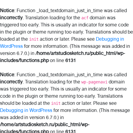
Notice
: Function _load_textdomain_just_in_time was called
incorrectly
. Translation loading for the
domain was
acf
triggered too early. This is usually an indicator for some code
in the plugin or theme running too early. Translations should be
loaded at the
action or later. Please see
Debugging in
init
WordPress
for more information. (This message was added in
version 6.7.0.) in
/home/artstudiosketch.ru/public_html/wp-
includes/functions.php
on line
6131
Notice
: Function _load_textdomain_just_in_time was called
incorrectly
. Translation loading for the
domain
wp-pagenavi
was triggered too early. This is usually an indicator for some
code in the plugin or theme running too early. Translations
should be loaded at the
action or later. Please see
init
Debugging in WordPress
for more information. (This message
was added in version 6.7.0.) in
/home/artstudiosketch.ru/public_html/wp-
includes/functions.php
on line
6131