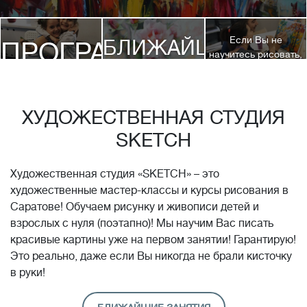
Если Вы не
БЛИЖАЙШИЕ
ПРОГРАММЫ
научитесь рисовать,
посетив 3 наших
КУРСЫ
курса, мы вернем
ДЕТЯМ
Вам полную
стоимость обучения!*
ХУДОЖЕСТВЕННАЯ СТУДИЯ
SKETCH
Художественная студия «SKETCH» – это
художественные мастер-классы и курсы рисования в
Саратове! Обучаем рисунку и живописи детей и
взрослых с нуля (поэтапно)! Мы научим Вас писать
красивые картины уже на первом занятии! Гарантирую!
Это реально, даже если Вы никогда не брали кисточку
в руки!