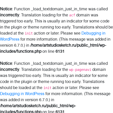
Notice
: Function _load_textdomain_just_in_time was called
incorrectly
. Translation loading for the
domain was
acf
triggered too early. This is usually an indicator for some code
in the plugin or theme running too early. Translations should be
loaded at the
action or later. Please see
Debugging in
init
WordPress
for more information. (This message was added in
version 6.7.0.) in
/home/artstudiosketch.ru/public_html/wp-
includes/functions.php
on line
6131
Notice
: Function _load_textdomain_just_in_time was called
incorrectly
. Translation loading for the
domain
wp-pagenavi
was triggered too early. This is usually an indicator for some
code in the plugin or theme running too early. Translations
should be loaded at the
action or later. Please see
init
Debugging in WordPress
for more information. (This message
was added in version 6.7.0.) in
/home/artstudiosketch.ru/public_html/wp-
includes/functions.php
on line
6131