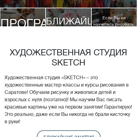
Если Вы не
БЛИЖАЙШИЕ
ПРОГРАММЫ
научитесь рисовать,
посетив 3 наших
КУРСЫ
курса, мы вернем
ДЕТЯМ
Вам полную
стоимость обучения!*
ХУДОЖЕСТВЕННАЯ СТУДИЯ
SKETCH
Художественная студия «SKETCH» – это
художественные мастер-классы и курсы рисования в
Саратове! Обучаем рисунку и живописи детей и
взрослых с нуля (поэтапно)! Мы научим Вас писать
красивые картины уже на первом занятии! Гарантирую!
Это реально, даже если Вы никогда не брали кисточку
в руки!