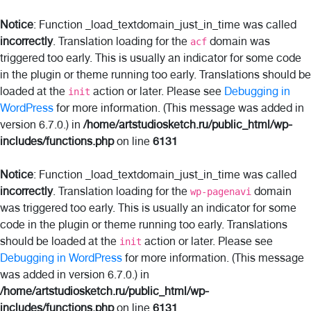
Notice
: Function _load_textdomain_just_in_time was called
incorrectly
. Translation loading for the
domain was
acf
triggered too early. This is usually an indicator for some code
in the plugin or theme running too early. Translations should be
loaded at the
action or later. Please see
Debugging in
init
WordPress
for more information. (This message was added in
version 6.7.0.) in
/home/artstudiosketch.ru/public_html/wp-
includes/functions.php
on line
6131
Notice
: Function _load_textdomain_just_in_time was called
incorrectly
. Translation loading for the
domain
wp-pagenavi
was triggered too early. This is usually an indicator for some
code in the plugin or theme running too early. Translations
should be loaded at the
action or later. Please see
init
Debugging in WordPress
for more information. (This message
was added in version 6.7.0.) in
/home/artstudiosketch.ru/public_html/wp-
includes/functions.php
on line
6131