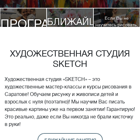
Если Вы не
БЛИЖАЙШИЕ
ПРОГРАММЫ
научитесь рисовать,
посетив 3 наших
КУРСЫ
курса, мы вернем
ДЕТЯМ
Вам полную
стоимость обучения!*
ХУДОЖЕСТВЕННАЯ СТУДИЯ
SKETCH
Художественная студия «SKETCH» – это
художественные мастер-классы и курсы рисования в
Саратове! Обучаем рисунку и живописи детей и
взрослых с нуля (поэтапно)! Мы научим Вас писать
красивые картины уже на первом занятии! Гарантирую!
Это реально, даже если Вы никогда не брали кисточку
в руки!