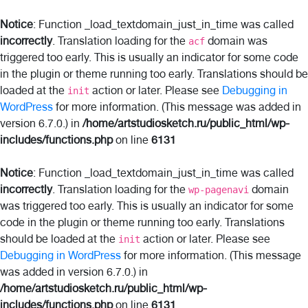
Notice
: Function _load_textdomain_just_in_time was called
incorrectly
. Translation loading for the
domain was
acf
triggered too early. This is usually an indicator for some code
in the plugin or theme running too early. Translations should be
loaded at the
action or later. Please see
Debugging in
init
WordPress
for more information. (This message was added in
version 6.7.0.) in
/home/artstudiosketch.ru/public_html/wp-
includes/functions.php
on line
6131
Notice
: Function _load_textdomain_just_in_time was called
incorrectly
. Translation loading for the
domain
wp-pagenavi
was triggered too early. This is usually an indicator for some
code in the plugin or theme running too early. Translations
should be loaded at the
action or later. Please see
init
Debugging in WordPress
for more information. (This message
was added in version 6.7.0.) in
/home/artstudiosketch.ru/public_html/wp-
includes/functions.php
on line
6131