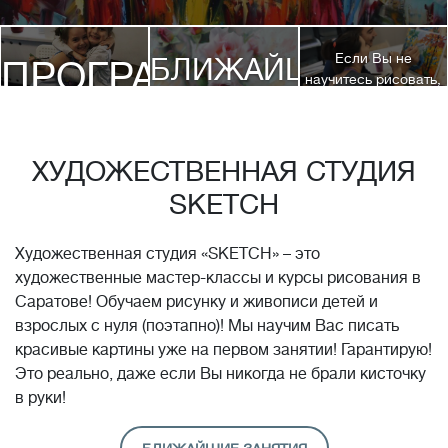
Если Вы не
БЛИЖАЙШИЕ
ПРОГРАММЫ
научитесь рисовать,
посетив 3 наших
КУРСЫ
курса, мы вернем
ДЕТЯМ
Вам полную
стоимость обучения!*
ХУДОЖЕСТВЕННАЯ СТУДИЯ
SKETCH
Художественная студия «SKETCH» – это
художественные мастер-классы и курсы рисования в
Саратове! Обучаем рисунку и живописи детей и
взрослых с нуля (поэтапно)! Мы научим Вас писать
красивые картины уже на первом занятии! Гарантирую!
Это реально, даже если Вы никогда не брали кисточку
в руки!