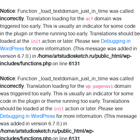
Notice
: Function _load_textdomain_just_in_time was called
incorrectly
. Translation loading for the
domain was
acf
triggered too early. This is usually an indicator for some code
in the plugin or theme running too early. Translations should be
loaded at the
action or later. Please see
Debugging in
init
WordPress
for more information. (This message was added in
version 6.7.0.) in
/home/artstudiosketch.ru/public_html/wp-
includes/functions.php
on line
6131
Notice
: Function _load_textdomain_just_in_time was called
incorrectly
. Translation loading for the
domain
wp-pagenavi
was triggered too early. This is usually an indicator for some
code in the plugin or theme running too early. Translations
should be loaded at the
action or later. Please see
init
Debugging in WordPress
for more information. (This message
was added in version 6.7.0.) in
/home/artstudiosketch.ru/public_html/wp-
includes/functions.php
on line
6131