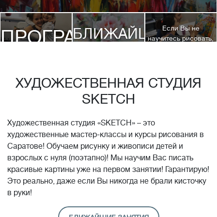
Если Вы не
БЛИЖАЙШИЕ
ПРОГРАММЫ
научитесь рисовать,
посетив 3 наших
КУРСЫ
курса, мы вернем
ДЕТЯМ
Вам полную
стоимость обучения!*
ХУДОЖЕСТВЕННАЯ СТУДИЯ
SKETCH
Художественная студия «SKETCH» – это
художественные мастер-классы и курсы рисования в
Саратове! Обучаем рисунку и живописи детей и
взрослых с нуля (поэтапно)! Мы научим Вас писать
красивые картины уже на первом занятии! Гарантирую!
Это реально, даже если Вы никогда не брали кисточку
в руки!