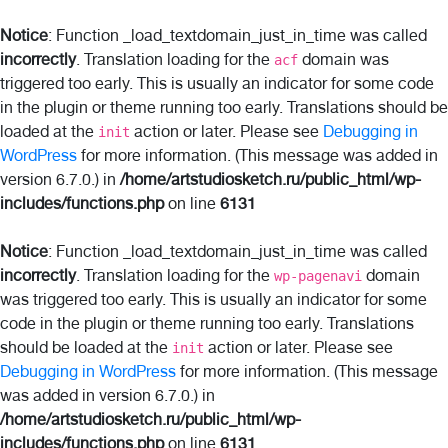
Notice
: Function _load_textdomain_just_in_time was called
incorrectly
. Translation loading for the
domain was
acf
triggered too early. This is usually an indicator for some code
in the plugin or theme running too early. Translations should be
loaded at the
action or later. Please see
Debugging in
init
WordPress
for more information. (This message was added in
version 6.7.0.) in
/home/artstudiosketch.ru/public_html/wp-
includes/functions.php
on line
6131
Notice
: Function _load_textdomain_just_in_time was called
incorrectly
. Translation loading for the
domain
wp-pagenavi
was triggered too early. This is usually an indicator for some
code in the plugin or theme running too early. Translations
should be loaded at the
action or later. Please see
init
Debugging in WordPress
for more information. (This message
was added in version 6.7.0.) in
/home/artstudiosketch.ru/public_html/wp-
includes/functions.php
on line
6131