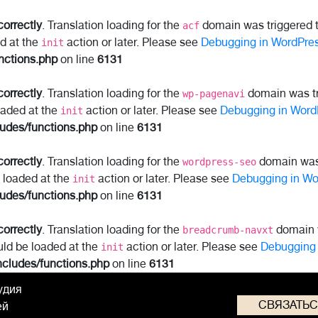
correctly
. Translation loading for the
domain was triggered to
acf
ed at the
action or later. Please see
Debugging in WordPre
init
nctions.php
on line
6131
correctly
. Translation loading for the
domain was tri
wp-pagenavi
oaded at the
action or later. Please see
Debugging in Word
init
ludes/functions.php
on line
6131
correctly
. Translation loading for the
domain was t
wordpress-seo
e loaded at the
action or later. Please see
Debugging in Wo
init
ludes/functions.php
on line
6131
correctly
. Translation loading for the
domain w
breadcrumb-navxt
uld be loaded at the
action or later. Please see
Debugging 
init
ncludes/functions.php
on line
6131
удия
СВЯЗАТЬ
ей