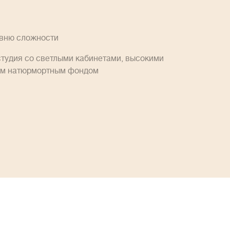
овню сложности
студия со светлыми кабинетами, высокими
им натюрмортным фондом