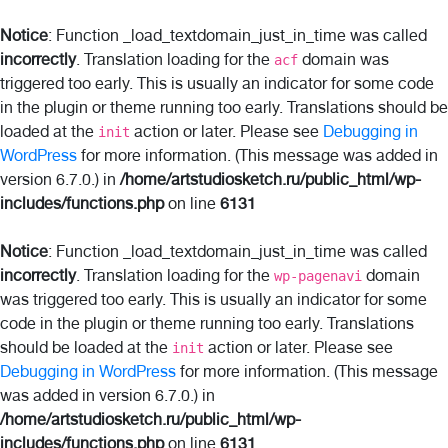
Notice
: Function _load_textdomain_just_in_time was called
incorrectly
. Translation loading for the
domain was
acf
triggered too early. This is usually an indicator for some code
in the plugin or theme running too early. Translations should be
loaded at the
action or later. Please see
Debugging in
init
WordPress
for more information. (This message was added in
version 6.7.0.) in
/home/artstudiosketch.ru/public_html/wp-
includes/functions.php
on line
6131
Notice
: Function _load_textdomain_just_in_time was called
incorrectly
. Translation loading for the
domain
wp-pagenavi
was triggered too early. This is usually an indicator for some
code in the plugin or theme running too early. Translations
should be loaded at the
action or later. Please see
init
Debugging in WordPress
for more information. (This message
was added in version 6.7.0.) in
/home/artstudiosketch.ru/public_html/wp-
includes/functions.php
on line
6131