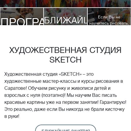
Если Вы не
БЛИЖАЙШИЕ
ПРОГРАММЫ
научитесь рисовать,
посетив 3 наших
КУРСЫ
курса, мы вернем
ДЕТЯМ
Вам полную
стоимость обучения!*
ХУДОЖЕСТВЕННАЯ СТУДИЯ
SKETCH
Художественная студия «SKETCH» – это
художественные мастер-классы и курсы рисования в
Саратове! Обучаем рисунку и живописи детей и
взрослых с нуля (поэтапно)! Мы научим Вас писать
красивые картины уже на первом занятии! Гарантирую!
Это реально, даже если Вы никогда не брали кисточку
в руки!