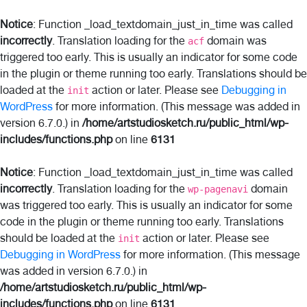
Notice
: Function _load_textdomain_just_in_time was called
incorrectly
. Translation loading for the
domain was
acf
triggered too early. This is usually an indicator for some code
in the plugin or theme running too early. Translations should be
loaded at the
action or later. Please see
Debugging in
init
WordPress
for more information. (This message was added in
version 6.7.0.) in
/home/artstudiosketch.ru/public_html/wp-
includes/functions.php
on line
6131
Notice
: Function _load_textdomain_just_in_time was called
incorrectly
. Translation loading for the
domain
wp-pagenavi
was triggered too early. This is usually an indicator for some
code in the plugin or theme running too early. Translations
should be loaded at the
action or later. Please see
init
Debugging in WordPress
for more information. (This message
was added in version 6.7.0.) in
/home/artstudiosketch.ru/public_html/wp-
includes/functions.php
on line
6131