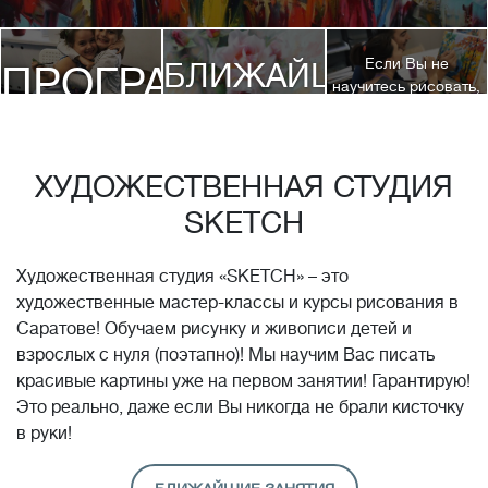
Если Вы не
БЛИЖАЙШИЕ
ПРОГРАММЫ
научитесь рисовать,
посетив 3 наших
КУРСЫ
курса, мы вернем
ДЕТЯМ
Вам полную
стоимость обучения!*
ХУДОЖЕСТВЕННАЯ СТУДИЯ
SKETCH
Художественная студия «SKETCH» – это
художественные мастер-классы и курсы рисования в
Саратове! Обучаем рисунку и живописи детей и
взрослых с нуля (поэтапно)! Мы научим Вас писать
красивые картины уже на первом занятии! Гарантирую!
Это реально, даже если Вы никогда не брали кисточку
в руки!