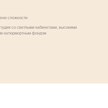
овню сложности
студия со светлыми кабинетами, высокими
им натюрмортным фондом