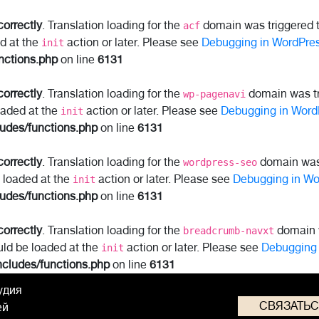
correctly
. Translation loading for the
domain was triggered to
acf
ed at the
action or later. Please see
Debugging in WordPre
init
nctions.php
on line
6131
correctly
. Translation loading for the
domain was tri
wp-pagenavi
oaded at the
action or later. Please see
Debugging in Word
init
ludes/functions.php
on line
6131
correctly
. Translation loading for the
domain was t
wordpress-seo
e loaded at the
action or later. Please see
Debugging in Wo
init
ludes/functions.php
on line
6131
correctly
. Translation loading for the
domain w
breadcrumb-navxt
uld be loaded at the
action or later. Please see
Debugging 
init
ncludes/functions.php
on line
6131
удия
СВЯЗАТЬ
ей