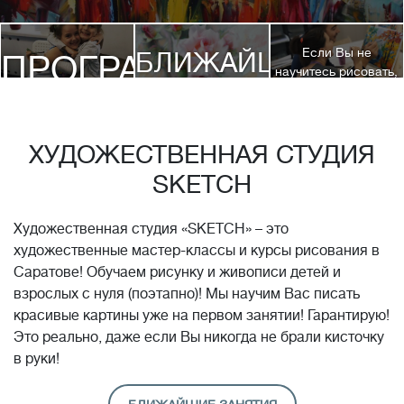
Если Вы не
БЛИЖАЙШИЕ
ПРОГРАММЫ
научитесь рисовать,
посетив 3 наших
КУРСЫ
курса, мы вернем
ДЕТЯМ
Вам полную
стоимость обучения!*
ХУДОЖЕСТВЕННАЯ СТУДИЯ
SKETCH
Художественная студия «SKETCH» – это
художественные мастер-классы и курсы рисования в
Саратове! Обучаем рисунку и живописи детей и
взрослых с нуля (поэтапно)! Мы научим Вас писать
красивые картины уже на первом занятии! Гарантирую!
Это реально, даже если Вы никогда не брали кисточку
в руки!