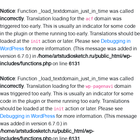
Notice
: Function _load_textdomain_just_in_time was called
incorrectly
. Translation loading for the
domain was
acf
triggered too early. This is usually an indicator for some code
in the plugin or theme running too early. Translations should be
loaded at the
action or later. Please see
Debugging in
init
WordPress
for more information. (This message was added in
version 6.7.0.) in
/home/artstudiosketch.ru/public_html/wp-
includes/functions.php
on line
6131
Notice
: Function _load_textdomain_just_in_time was called
incorrectly
. Translation loading for the
domain
wp-pagenavi
was triggered too early. This is usually an indicator for some
code in the plugin or theme running too early. Translations
should be loaded at the
action or later. Please see
init
Debugging in WordPress
for more information. (This message
was added in version 6.7.0.) in
/home/artstudiosketch.ru/public_html/wp-
includes/functions.php
on line
6131