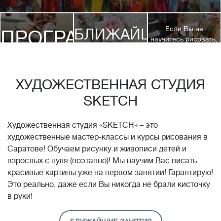
Если Вы не
БЛИЖАЙШИЕ
ПРОГРАММЫ
научитесь рисовать,
посетив 3 наших
КУРСЫ
курса, мы вернем
ДЕТЯМ
Вам полную
стоимость обучения!*
ХУДОЖЕСТВЕННАЯ СТУДИЯ
SKETCH
Художественная студия «SKETCH» – это
художественные мастер-классы и курсы рисования в
Саратове! Обучаем рисунку и живописи детей и
взрослых с нуля (поэтапно)! Мы научим Вас писать
красивые картины уже на первом занятии! Гарантирую!
Это реально, даже если Вы никогда не брали кисточку
в руки!