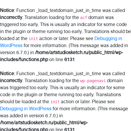
Notice
: Function _load_textdomain_just_in_time was called
incorrectly
. Translation loading for the
domain was
acf
triggered too early. This is usually an indicator for some code
in the plugin or theme running too early. Translations should be
loaded at the
action or later. Please see
Debugging in
init
WordPress
for more information. (This message was added in
version 6.7.0.) in
/home/artstudiosketch.ru/public_html/wp-
includes/functions.php
on line
6131
Notice
: Function _load_textdomain_just_in_time was called
incorrectly
. Translation loading for the
domain
wp-pagenavi
was triggered too early. This is usually an indicator for some
code in the plugin or theme running too early. Translations
should be loaded at the
action or later. Please see
init
Debugging in WordPress
for more information. (This message
was added in version 6.7.0.) in
/home/artstudiosketch.ru/public_html/wp-
includes/functions.php
on line
6131