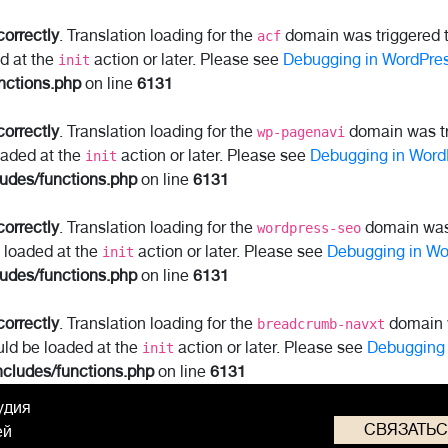
correctly
. Translation loading for the
domain was triggered to
acf
ed at the
action or later. Please see
Debugging in WordPre
init
nctions.php
on line
6131
correctly
. Translation loading for the
domain was tri
wp-pagenavi
oaded at the
action or later. Please see
Debugging in Word
init
ludes/functions.php
on line
6131
correctly
. Translation loading for the
domain was t
wordpress-seo
e loaded at the
action or later. Please see
Debugging in Wo
init
ludes/functions.php
on line
6131
correctly
. Translation loading for the
domain w
breadcrumb-navxt
uld be loaded at the
action or later. Please see
Debugging 
init
ncludes/functions.php
on line
6131
удия
СВЯЗАТЬ
ей