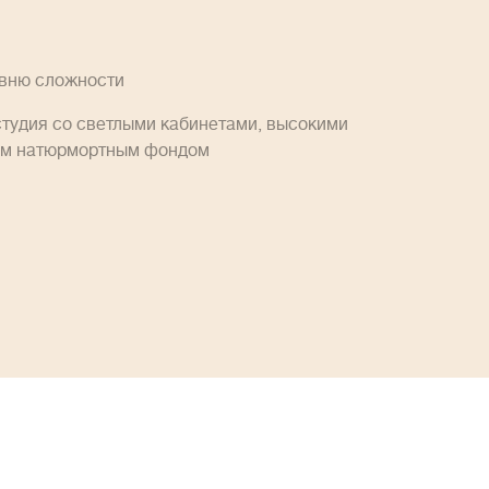
овню сложности
студия со светлыми кабинетами, высокими
им натюрмортным фондом