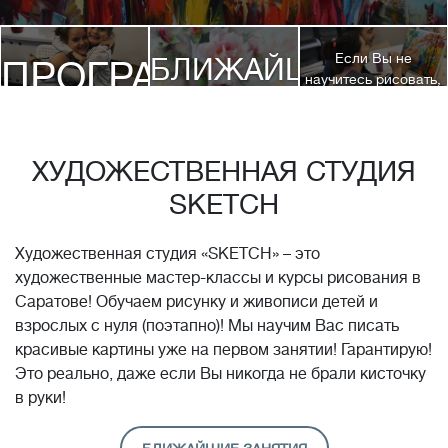
Если Вы не
БЛИЖАЙШИЕ
ПРОГРАММЫ
научитесь рисовать,
посетив 3 наших
КУРСЫ
курса, мы вернем
ДЕТЯМ
Вам полную
стоимость обучения!*
ХУДОЖЕСТВЕННАЯ СТУДИЯ
SKETCH
Художественная студия «SKETCH» – это
художественные мастер-классы и курсы рисования в
Саратове! Обучаем рисунку и живописи детей и
взрослых с нуля (поэтапно)! Мы научим Вас писать
красивые картины уже на первом занятии! Гарантирую!
Это реально, даже если Вы никогда не брали кисточку
в руки!