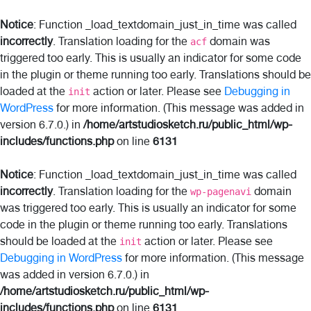
Notice
: Function _load_textdomain_just_in_time was called
incorrectly
. Translation loading for the
domain was
acf
triggered too early. This is usually an indicator for some code
in the plugin or theme running too early. Translations should be
loaded at the
action or later. Please see
Debugging in
init
WordPress
for more information. (This message was added in
version 6.7.0.) in
/home/artstudiosketch.ru/public_html/wp-
includes/functions.php
on line
6131
Notice
: Function _load_textdomain_just_in_time was called
incorrectly
. Translation loading for the
domain
wp-pagenavi
was triggered too early. This is usually an indicator for some
code in the plugin or theme running too early. Translations
should be loaded at the
action or later. Please see
init
Debugging in WordPress
for more information. (This message
was added in version 6.7.0.) in
/home/artstudiosketch.ru/public_html/wp-
includes/functions.php
on line
6131