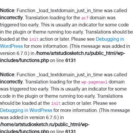
Notice
: Function _load_textdomain_just_in_time was called
incorrectly
. Translation loading for the
domain was
acf
triggered too early. This is usually an indicator for some code
in the plugin or theme running too early. Translations should be
loaded at the
action or later. Please see
Debugging in
init
WordPress
for more information. (This message was added in
version 6.7.0.) in
/home/artstudiosketch.ru/public_html/wp-
includes/functions.php
on line
6131
Notice
: Function _load_textdomain_just_in_time was called
incorrectly
. Translation loading for the
domain
wp-pagenavi
was triggered too early. This is usually an indicator for some
code in the plugin or theme running too early. Translations
should be loaded at the
action or later. Please see
init
Debugging in WordPress
for more information. (This message
was added in version 6.7.0.) in
/home/artstudiosketch.ru/public_html/wp-
includes/functions.php
on line
6131