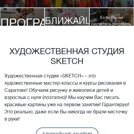
Если Вы не
БЛИЖАЙШИЕ
ПРОГРАММЫ
научитесь рисовать,
посетив 3 наших
КУРСЫ
курса, мы вернем
ДЕТЯМ
Вам полную
стоимость обучения!*
ХУДОЖЕСТВЕННАЯ СТУДИЯ
SKETCH
Художественная студия «SKETCH» – это
художественные мастер-классы и курсы рисования в
Саратове! Обучаем рисунку и живописи детей и
взрослых с нуля (поэтапно)! Мы научим Вас писать
красивые картины уже на первом занятии! Гарантирую!
Это реально, даже если Вы никогда не брали кисточку
в руки!